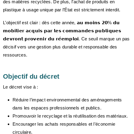
des matières recyclées. De plus, l’achat de produits en
plastique à usage unique par l’État est strictement interdit.
L’objectif est clair : dès cette année, 𝗮𝘂 𝗺𝗼𝗶𝗻𝘀 𝟮𝟬% 𝗱𝘂
𝗺𝗼𝗯𝗶𝗹𝗶𝗲𝗿 𝗮𝗰𝗾𝘂𝗶𝘀 𝗽𝗮𝗿 𝗹𝗲𝘀 𝗰𝗼𝗺𝗺𝗮𝗻𝗱𝗲𝘀 𝗽𝘂𝗯𝗹𝗶𝗾𝘂𝗲𝘀
𝗱𝗲𝘃𝗿𝗼𝗻𝘁 𝗽𝗿𝗼𝘃𝗲𝗻𝗶𝗿 𝗱𝘂 𝗿𝗲́𝗲𝗺𝗽𝗹𝗼𝗶. Ce seuil marque un pas
décisif vers une gestion plus durable et responsable des
ressources.
Objectif du décret
Le décret vise à :
Réduire l’impact environnemental
des aménagements
dans les espaces professionnels et publics.
Promouvoir le recyclage
et la réutilisation des matériaux.
Encourager les achats responsables
et l’économie
circulaire.